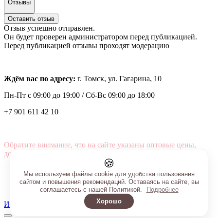
Отзывы
Оставить отзыв
Отзыв успешно отправлен.
Он будет проверен администратором перед публикацией.
Перед публикацией отзывы проходят модерацию
Ждём вас по адресу:
г. Томск, ул. Гагарина, 10
Пн-Пт с
09:00 до 19:00 /
Сб-Вс 09:00 до 18:00
+7 901 611 42 10
Обратите внимание, что на сайте указаны оптовые цены,
действующие при первом заказе от 3000 рублей.
🍪
Мы используем файлы cookie для удобства пользования
сайтом и повышения рекомендаций. Оставаясь на сайте, вы
соглашаетесь с нашей Политикой.
Подробнее
Хорошо
Интернет-магазин создан на InSales