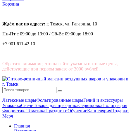
Корзина
Ждём вас по адресу:
г. Томск, ул. Гагарина, 10
Пн-Пт с
09:00 до 19:00 /
Сб-Вс 09:00 до 18:00
+7 901 611 42 10
Обратите внимание, что на сайте указаны оптовые цены,
действующие при первом заказе от 3000 рублей.
Латексные шары
Фольгированные шары
Гелий и аксессуары
Упаковка
Свечи
Товары для праздника
Сервировка
Полиграфия
Флористика
Тематика
Праздники
Обучение
Канцелярия
Подарки
Мерч
Главная