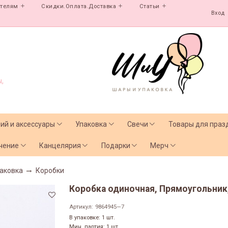
ателям
Скидки.Оплата.Доставка
Статьи
Вход
,
лий и аксессуары
Упаковка
Свечи
Товары для праз
чение
Канцелярия
Подарки
Мерч
аковка
Коробки
Коробка одиночная, Прямоугольник,
Артикул:
9864945—7
В упаковке: 1 шт.
Мин. партия: 1 шт