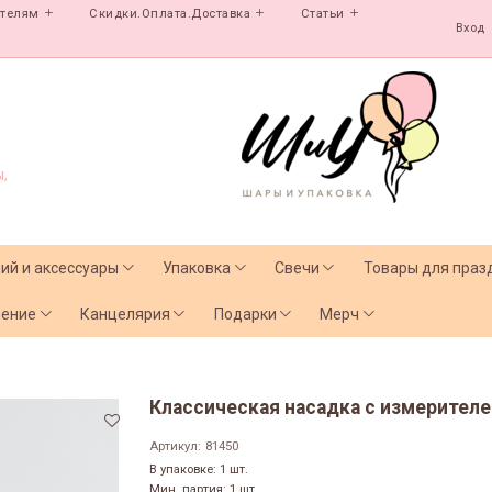
ателям
Скидки.Оплата.Доставка
Статьи
Вход
,
лий и аксессуары
Упаковка
Свечи
Товары для праз
чение
Канцелярия
Подарки
Мерч
Классическая насадка с измерителе
Артикул:
81450
В упаковке: 1 шт.
Мин. партия: 1 шт