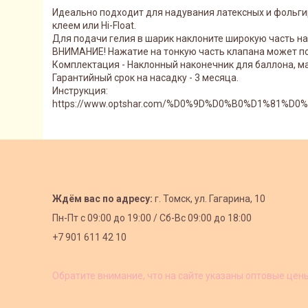
Идеально подходит для надувания латексных и фольг
клеем или Hi-Float.
Для подачи гелия в шарик наклоните широкую часть на
ВНИМАНИЕ! Нажатие на тонкую часть клапана может по
Комплектация - Наклонный наконечник для баллона, ма
Гарантийный срок на насадку - 3 месяца.
Инструкция:
https://www.optshar.com/%D0%9D%D0%B0%D1%81%D
Ждём вас по адресу:
г. Томск, ул. Гагарина, 10
Пн-Пт с
09:00 до 19:00 /
Сб-Вс 09:00 до 18:00
+7 901 611 42 10
Обратите внимание, что на сайте указаны оптовые цен