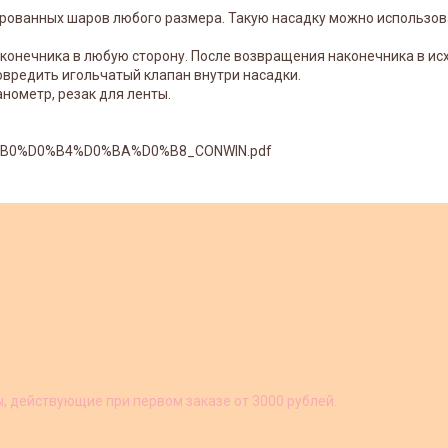
ированных шаров любого размера. Такую насадку можно использо
конечника в любую сторону. После возвращения наконечника в исх
вредить игольчатый клапан внутри насадки.
нометр, резак для ленты.
0%B0%D0%B4%D0%BA%D0%B8_CONWIN.pdf
ы, действующие при первом заказе от 3000 рублей.