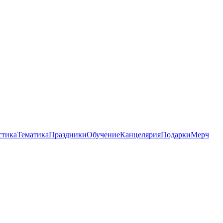
стика
Тематика
Праздники
Обучение
Канцелярия
Подарки
Мерч