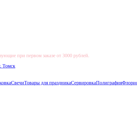
вующие при первом заказе от 3000 рублей.
ковка
Свечи
Товары для праздника
Сервировка
Полиграфия
Флори