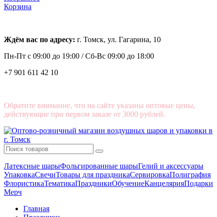
Корзина
Ждём вас по адресу:
г. Томск, ул. Гагарина, 10
Пн-Пт с
09:00 до 19:00 /
Сб-Вс 09:00 до 18:00
+7 901 611 42 10
Обратите внимание, что на сайте указаны оптовые цены,
действующие при первом заказе от 3000 рублей.
Латексные шары
Фольгированные шары
Гелий и аксессуары
Упаковка
Свечи
Товары для праздника
Сервировка
Полиграфия
Флористика
Тематика
Праздники
Обучение
Канцелярия
Подарки
Мерч
Главная