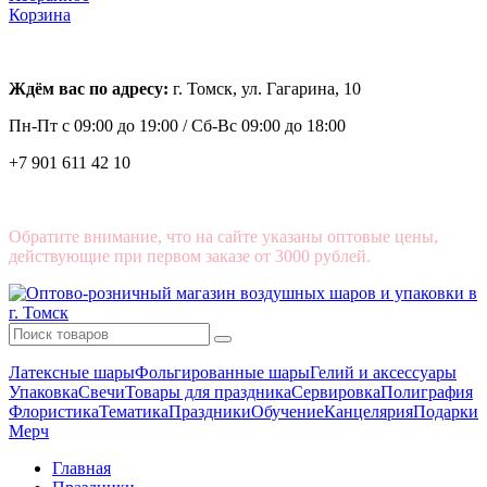
Корзина
Ждём вас по адресу:
г. Томск, ул. Гагарина, 10
Пн-Пт с
09:00 до 19:00 /
Сб-Вс 09:00 до 18:00
+7 901 611 42 10
Обратите внимание, что на сайте указаны оптовые цены,
действующие при первом заказе от 3000 рублей.
Латексные шары
Фольгированные шары
Гелий и аксессуары
Упаковка
Свечи
Товары для праздника
Сервировка
Полиграфия
Флористика
Тематика
Праздники
Обучение
Канцелярия
Подарки
Мерч
Главная