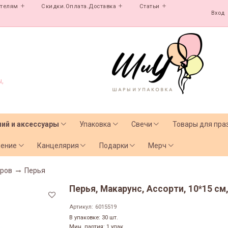
ателям
Скидки.Оплата.Доставка
Статьи
Вход
,
лий и аксессуары
Упаковка
Свечи
Товары для пра
чение
Канцелярия
Подарки
Мерч
аров
Перья
Перья, Макарунс, Ассорти, 10*15 см,
Артикул:
6015519
В упаковке: 30 шт.
Мин. партия: 1 упак