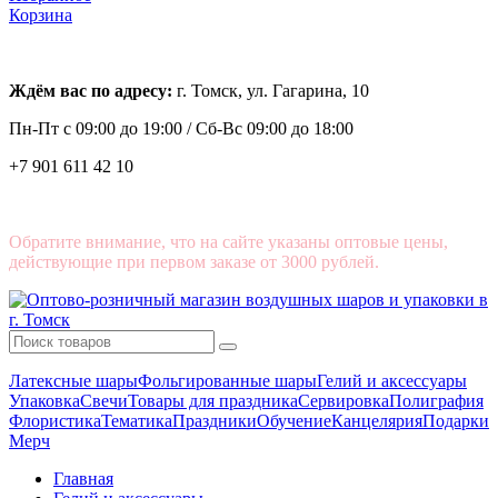
Корзина
Ждём вас по адресу:
г. Томск, ул. Гагарина, 10
Пн-Пт с
09:00 до 19:00 /
Сб-Вс 09:00 до 18:00
+7 901 611 42 10
Обратите внимание, что на сайте указаны оптовые цены,
действующие при первом заказе от 3000 рублей.
Латексные шары
Фольгированные шары
Гелий и аксессуары
Упаковка
Свечи
Товары для праздника
Сервировка
Полиграфия
Флористика
Тематика
Праздники
Обучение
Канцелярия
Подарки
Мерч
Главная