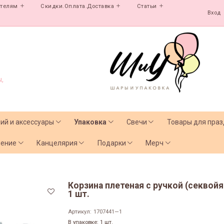
ателям
Скидки.Оплата.Доставка
Статьи
Вход
,
лий и аксессуары
Упаковка
Свечи
Товары для праз
чение
Канцелярия
Подарки
Мерч
Корзина плетеная с ручкой (секвойя 
1 шт.
Артикул:
1707441—1
В упаковке: 1 шт.