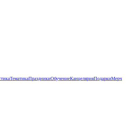
стика
Тематика
Праздники
Обучение
Канцелярия
Подарки
Мерч