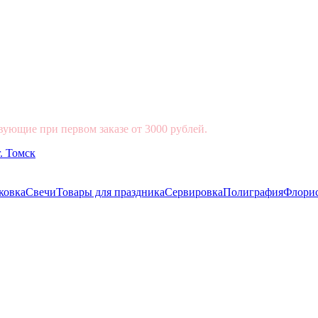
вующие при первом заказе от 3000 рублей.
ковка
Свечи
Товары для праздника
Сервировка
Полиграфия
Флори