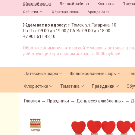
Личный кабинет
Контакты
Покуп
Обратный звонок
События
Обратная связь
Аренда зала
Ждём вас по адресу:
г. Томск, ул. Гагарина, 10
Пн-Пт с
09:00 до 19:00 /
Сб-Вс 09:00 до 18:00
+7 901 611 42 10
Обратите внимание, что на сайте указаны оптовые цены
действующие при первом заказе от 3000 рублей.
Латексные шары
Фольгированные шары
Ге
Флористика
Тематика
Праздники
Обу
Главная
Праздники
День всех влюбленных
Д