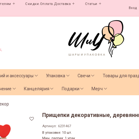
ателям
Скидки.Оплата.Доставка
Статьи
Вход
,
лий и аксессуары
Упаковка
Свечи
Товары для праз
чение
Канцелярия
Подарки
Мерч
екор
Прищепки декоративные, деревянные
Артикул:
6231467
В упаковке: 10 шт.
Мин. партия: 1 упак