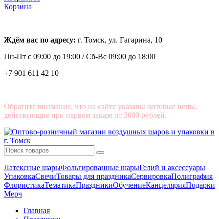
Корзина
Ждём вас по адресу:
г. Томск, ул. Гагарина, 10
Пн-Пт с
09:00 до 19:00 /
Сб-Вс 09:00 до 18:00
+7 901 611 42 10
Обратите внимание, что на сайте указаны оптовые цены,
действующие при первом заказе от 3000 рублей.
Латексные шары
Фольгированные шары
Гелий и аксессуары
Упаковка
Свечи
Товары для праздника
Сервировка
Полиграфия
Флористика
Тематика
Праздники
Обучение
Канцелярия
Подарки
Мерч
Главная