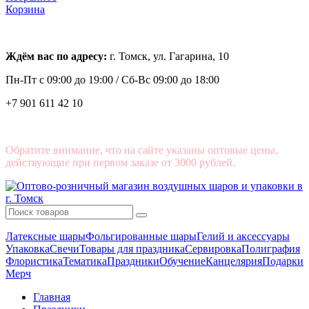
Корзина
Ждём вас по адресу:
г. Томск, ул. Гагарина, 10
Пн-Пт с
09:00 до 19:00 /
Сб-Вс 09:00 до 18:00
+7 901 611 42 10
Обратите внимание, что на сайте указаны оптовые цены,
действующие при первом заказе от 3000 рублей.
Латексные шары
Фольгированные шары
Гелий и аксессуары
Упаковка
Свечи
Товары для праздника
Сервировка
Полиграфия
Флористика
Тематика
Праздники
Обучение
Канцелярия
Подарки
Мерч
Главная