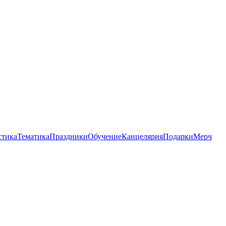
стика
Тематика
Праздники
Обучение
Канцелярия
Подарки
Мерч