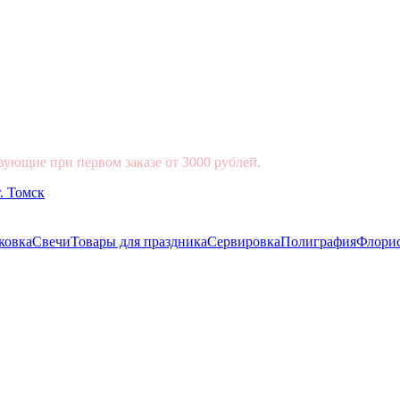
вующие при первом заказе от 3000 рублей.
ковка
Свечи
Товары для праздника
Сервировка
Полиграфия
Флори