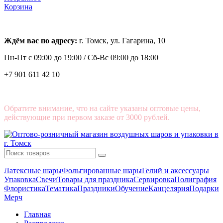
Корзина
Ждём вас по адресу:
г. Томск, ул. Гагарина, 10
Пн-Пт с
09:00 до 19:00 /
Сб-Вс 09:00 до 18:00
+7 901 611 42 10
Обратите внимание, что на сайте указаны оптовые цены,
действующие при первом заказе от 3000 рублей.
Латексные шары
Фольгированные шары
Гелий и аксессуары
Упаковка
Свечи
Товары для праздника
Сервировка
Полиграфия
Флористика
Тематика
Праздники
Обучение
Канцелярия
Подарки
Мерч
Главная