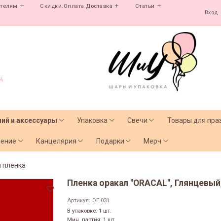
ателям
Скидки.Оплата.Доставка
Статьи
Вход
,
лий и аксессуары
Упаковка
Свечи
Товары для пра
чение
Канцелярия
Подарки
Мерч
 пленка
Пленка оракал "ORACAL", Глянцевый,
Артикул:
ОГ 031
В упаковке: 1 шт.
Мин. партия: 1 шт