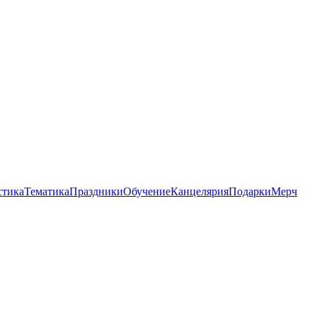
стика
Тематика
Праздники
Обучение
Канцелярия
Подарки
Мерч