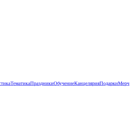
стика
Тематика
Праздники
Обучение
Канцелярия
Подарки
Мерч