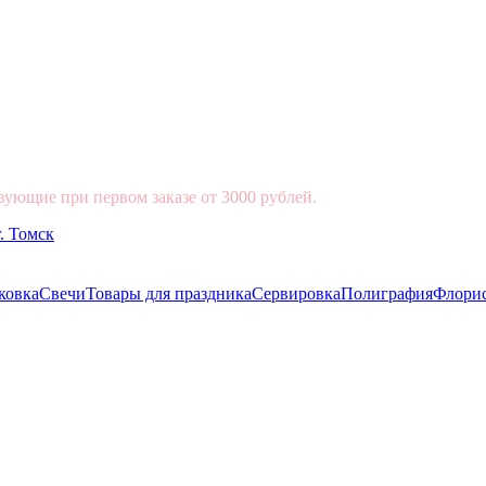
вующие при первом заказе от 3000 рублей.
ковка
Свечи
Товары для праздника
Сервировка
Полиграфия
Флори