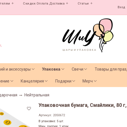
ателям
Скидки.Оплата.Доставка
Статьи
Вход
,
лий и аксессуары
Упаковка
Свечи
Товары для праз
чение
Канцелярия
Подарки
Мерч
дарочная
Нейтральная
Упаковочная бумага, Смайлики, 80 г, 
Артикул:
2050672
В упаковке: 5 шт.
Мин. партия: 1 упак