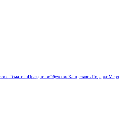
стика
Тематика
Праздники
Обучение
Канцелярия
Подарки
Мерч