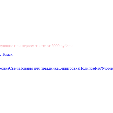
вующие при первом заказе от 3000 рублей.
ковка
Свечи
Товары для праздника
Сервировка
Полиграфия
Флори