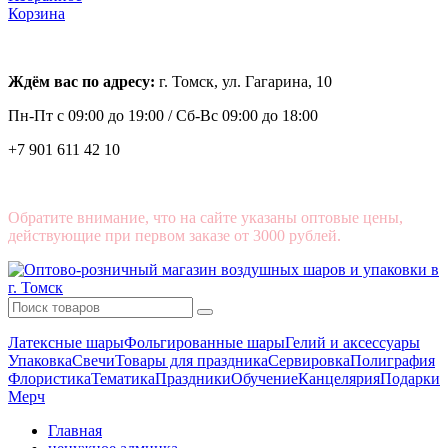
Корзина
Ждём вас по адресу:
г. Томск, ул. Гагарина, 10
Пн-Пт с
09:00 до 19:00 /
Сб-Вс 09:00 до 18:00
+7 901 611 42 10
Обратите внимание, что на сайте указаны оптовые цены,
действующие при первом заказе от 3000 рублей.
Латексные шары
Фольгированные шары
Гелий и аксессуары
Упаковка
Свечи
Товары для праздника
Сервировка
Полиграфия
Флористика
Тематика
Праздники
Обучение
Канцелярия
Подарки
Мерч
Главная