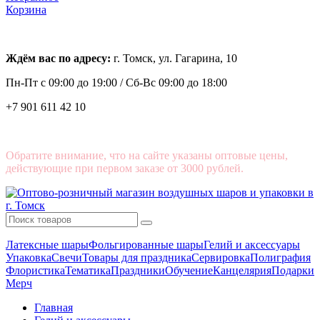
Корзина
Ждём вас по адресу:
г. Томск, ул. Гагарина, 10
Пн-Пт с
09:00 до 19:00 /
Сб-Вс 09:00 до 18:00
+7 901 611 42 10
Обратите внимание, что на сайте указаны оптовые цены,
действующие при первом заказе от 3000 рублей.
Латексные шары
Фольгированные шары
Гелий и аксессуары
Упаковка
Свечи
Товары для праздника
Сервировка
Полиграфия
Флористика
Тематика
Праздники
Обучение
Канцелярия
Подарки
Мерч
Главная