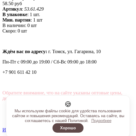
58.50 руб
Артикул
:
53.61.429
В упаковке
:
1 шт.
Мин. партия
:
1 шт
В наличии:
0 шт
Скоро:
0 шт
Ждём вас по адресу:
г. Томск, ул. Гагарина, 10
Пн-Пт с
09:00 до 19:00 /
Сб-Вс 09:00 до 18:00
+7 901 611 42 10
Обратите внимание, что на сайте указаны оптовые цены,
действующие при первом заказе от 3000 рублей.
🍪
Мы используем файлы cookie для удобства пользования
сайтом и повышения рекомендаций. Оставаясь на сайте, вы
соглашаетесь с нашей Политикой.
Подробнее
Хорошо
Интернет-магазин создан на InSales