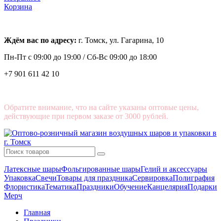
Корзина
Ждём вас по адресу:
г. Томск, ул. Гагарина, 10
Пн-Пт с
09:00 до 19:00 /
Сб-Вс 09:00 до 18:00
+7 901 611 42 10
Обратите внимание, что на сайте указаны оптовые цены,
действующие при первом заказе от 3000 рублей.
Латексные шары
Фольгированные шары
Гелий и аксессуары
Упаковка
Свечи
Товары для праздника
Сервировка
Полиграфия
Флористика
Тематика
Праздники
Обучение
Канцелярия
Подарки
Мерч
Главная