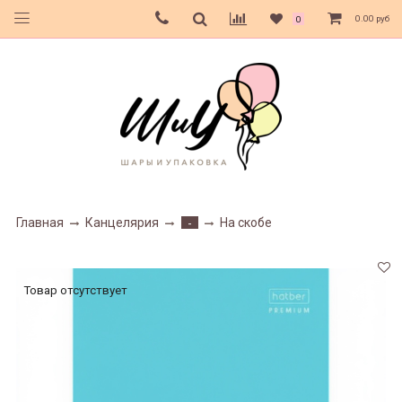
0.00 руб
0
Главная
Канцелярия
На скобе
-
Товар отсутствует