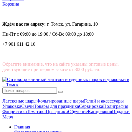
Корзина
Ждём вас по адресу:
г. Томск, ул. Гагарина, 10
Пн-Пт с
09:00 до 19:00 /
Сб-Вс 09:00 до 18:00
+7 901 611 42 10
Обратите внимание, что на сайте указаны оптовые цены,
действующие при первом заказе от 3000 рублей.
Латексные шары
Фольгированные шары
Гелий и аксессуары
Упаковка
Свечи
Товары для праздника
Сервировка
Полиграфия
Флористика
Тематика
Праздники
Обучение
Канцелярия
Подарки
Мерч
Главная