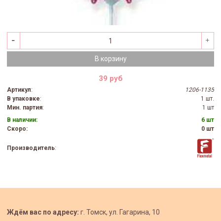
В корзину
39 руб
Артикул
:
1206-1135
В упаковке
:
1 шт.
Мин. партия
:
1 шт
В наличии:
6 шт
Скоро:
0 шт
Производитель
:
Ждём вас по адресу:
г. Томск, ул. Гагарина, 10