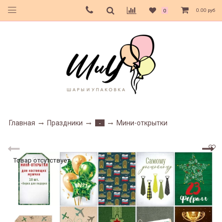
0.00 руб
0
Главная
Праздники
Мини-открытки
-
Товар отсутствует