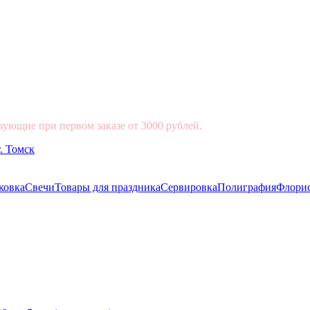
вующие при первом заказе от 3000 рублей.
ковка
Свечи
Товары для праздника
Сервировка
Полиграфия
Флори