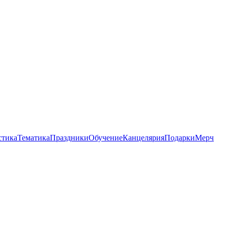
стика
Тематика
Праздники
Обучение
Канцелярия
Подарки
Мерч