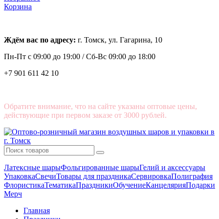
Корзина
Ждём вас по адресу:
г. Томск, ул. Гагарина, 10
Пн-Пт с
09:00 до 19:00 /
Сб-Вс 09:00 до 18:00
+7 901 611 42 10
Обратите внимание, что на сайте указаны оптовые цены,
действующие при первом заказе от 3000 рублей.
Латексные шары
Фольгированные шары
Гелий и аксессуары
Упаковка
Свечи
Товары для праздника
Сервировка
Полиграфия
Флористика
Тематика
Праздники
Обучение
Канцелярия
Подарки
Мерч
Главная