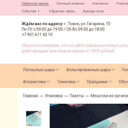
Личный кабинет
Контакты
Покуп
Обратный звонок
События
Обратная связь
Аренда зала
Ждём вас по адресу:
г. Томск, ул. Гагарина, 10
Пн-Пт с
09:00 до 19:00 /
Сб-Вс 09:00 до 18:00
+7 901 611 42 10
Обратите внимание, что на сайте указаны оптовые цены
действующие при первом заказе от 3000 рублей.
Латексные шары
Фольгированные шары
Ге
Флористика
Тематика
Праздники
Обу
Главная
Упаковка
Пакеты
Мешочки из органз
Товар отсутствует