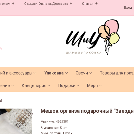
ателям
Скидки.Оплата.Доставка
Статьи
Вход
,
лий и аксессуары
Упаковка
Свечи
Товары для праз
чение
Канцелярия
Подарки
Мерч
ы
Мешок органза подарочный "Звездна
Артикул:
4621381
В упаковке: 5 шт.
Мин. партия: 1 упак