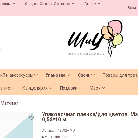
ателям
Скидки.Оплата.Доставка
Статьи
Вход
,
лий и аксессуары
Упаковка
Свечи
Товары для праз
чение
Канцелярия
Подарки
Мерч
Матовая
Упаковочная пленка/для цветов, Ма
0,58*10 м
Артикул:
19592—MB
В упаковке: 1 шт.