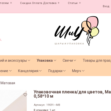
ателям
Скидки.Оплата.Доставка
Статьи
Вход
,
лий и аксессуары
Упаковка
Свечи
Товары для праз
чение
Канцелярия
Подарки
Мерч
Матовая
Упаковочная пленка/для цветов, Ма
0,58*10 м
Артикул:
19591—MB
В упаковке: 1 шт.