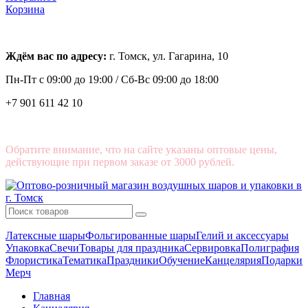
Корзина
Ждём вас по адресу:
г. Томск, ул. Гагарина, 10
Пн-Пт с
09:00 до 19:00 /
Сб-Вс 09:00 до 18:00
+7 901 611 42 10
Обратите внимание, что на сайте указаны оптовые цены,
действующие при первом заказе от 3000 рублей.
Латексные шары
Фольгированные шары
Гелий и аксессуары
Упаковка
Свечи
Товары для праздника
Сервировка
Полиграфия
Флористика
Тематика
Праздники
Обучение
Канцелярия
Подарки
Мерч
Главная