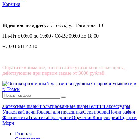
Корзина
Ждём вас по адресу:
г. Томск, ул. Гагарина, 10
Пн-Пт с
09:00 до 19:00 /
Сб-Вс 09:00 до 18:00
+7 901 611 42 10
Обратите внимание, что на сайте указаны оптовые цены,
действующие при первом заказе от 3000 рублей.
Латексные шары
Фольгированные шары
Гелий и аксессуары
Упаковка
Свечи
Товары для праздника
Сервировка
Полиграфия
Флористика
Тематика
Праздники
Обучение
Канцелярия
Подарки
Мерч
Главная