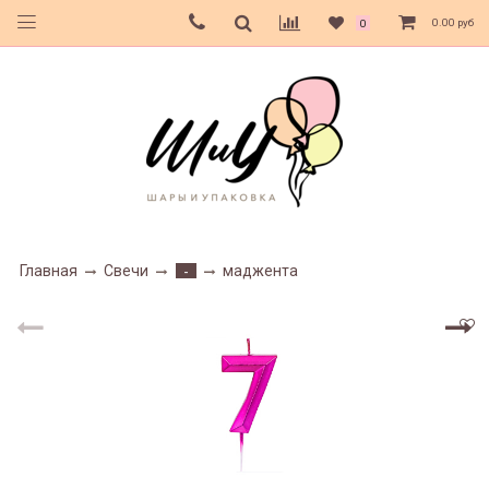
0.00 руб
0
Главная
Свечи
маджента
-