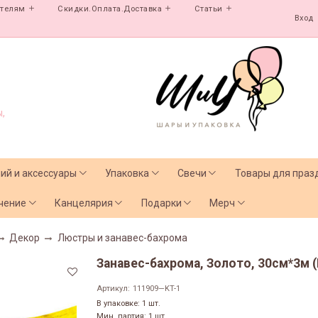
ателям
Скидки.Оплата.Доставка
Статьи
Вход
,
лий и аксессуары
Упаковка
Свечи
Товары для праз
чение
Канцелярия
Подарки
Мерч
Декор
Люстры и занавес-бахрома
Занавес-бахрома, Золото, 30см*3м 
Артикул:
111909—KT-1
В упаковке: 1 шт.
Мин. партия: 1 шт