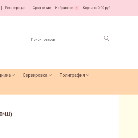
|
Регистрация
Сравнение
Избранное
Корзина
0.00 руб
0
дника
Сервировка
Полиграфия
(В*Ш)