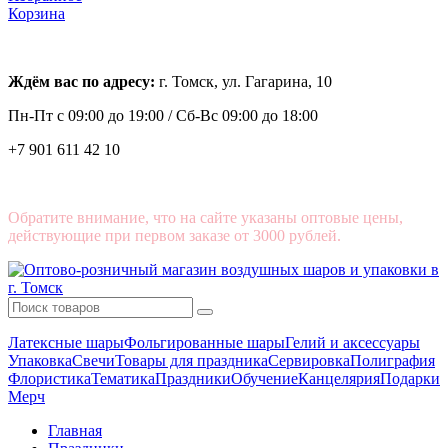
Корзина
Ждём вас по адресу:
г. Томск, ул. Гагарина, 10
Пн-Пт с
09:00 до 19:00 /
Сб-Вс 09:00 до 18:00
+7 901 611 42 10
Обратите внимание, что на сайте указаны оптовые цены,
действующие при первом заказе от 3000 рублей.
Латексные шары
Фольгированные шары
Гелий и аксессуары
Упаковка
Свечи
Товары для праздника
Сервировка
Полиграфия
Флористика
Тематика
Праздники
Обучение
Канцелярия
Подарки
Мерч
Главная