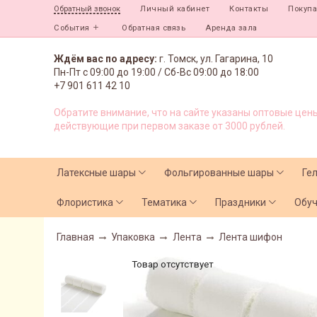
Личный кабинет
Контакты
Покуп
Обратный звонок
События
Обратная связь
Аренда зала
Ждём вас по адресу:
г. Томск, ул. Гагарина, 10
Пн-Пт с
09:00 до 19:00 /
Сб-Вс 09:00 до 18:00
+7 901 611 42 10
Обратите внимание, что на сайте указаны оптовые цены
действующие при первом заказе от 3000 рублей.
Латексные шары
Фольгированные шары
Ге
Флористика
Тематика
Праздники
Обу
Главная
Упаковка
Лента
Лента шифон
Товар отсутствует