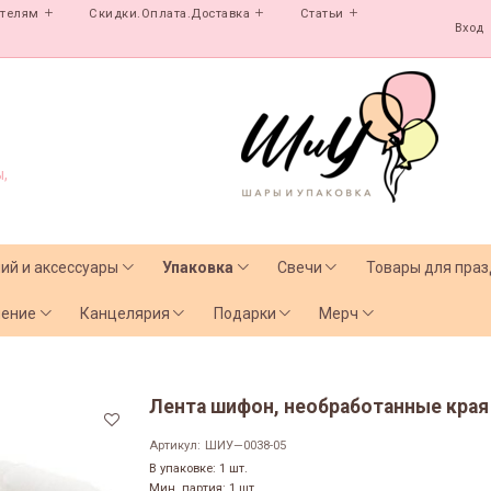
ателям
Скидки.Оплата.Доставка
Статьи
Вход
,
лий и аксессуары
Упаковка
Свечи
Товары для праз
чение
Канцелярия
Подарки
Мерч
Лента шифон, необработанные края 
Артикул:
ШИУ—0038-05
В упаковке: 1 шт.
Мин. партия: 1 шт