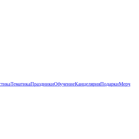
стика
Тематика
Праздники
Обучение
Канцелярия
Подарки
Мерч