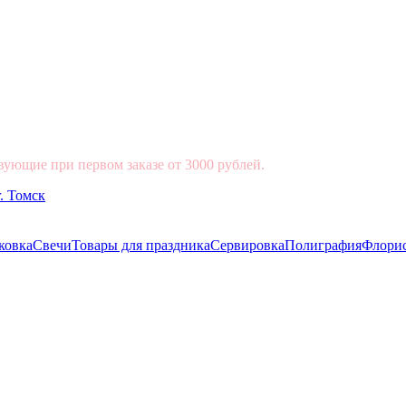
вующие при первом заказе от 3000 рублей.
ковка
Свечи
Товары для праздника
Сервировка
Полиграфия
Флори