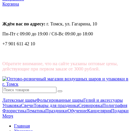
Корзина
Ждём вас по адресу:
г. Томск, ул. Гагарина, 10
Пн-Пт с
09:00 до 19:00 /
Сб-Вс 09:00 до 18:00
+7 901 611 42 10
Обратите внимание, что на сайте указаны оптовые цены,
действующие при первом заказе от 3000 рублей.
Латексные шары
Фольгированные шары
Гелий и аксессуары
Упаковка
Свечи
Товары для праздника
Сервировка
Полиграфия
Флористика
Тематика
Праздники
Обучение
Канцелярия
Подарки
Мерч
Главная