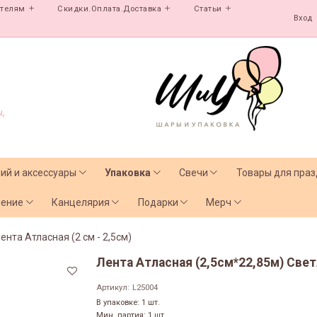
ателям
Скидки.Оплата.Доставка
Статьи
Вход
,
лий и аксессуары
Упаковка
Свечи
Товары для праз
чение
Канцелярия
Подарки
Мерч
ента Атласная (2 см - 2,5см)
Лента Атласная (2,5см*22,85м) Све
Артикул:
L25004
В упаковке: 1 шт.
Мин. партия: 1 шт