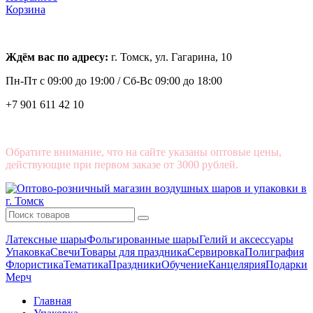
Корзина
Ждём вас по адресу:
г. Томск, ул. Гагарина, 10
Пн-Пт с
09:00 до 19:00 /
Сб-Вс 09:00 до 18:00
+7 901 611 42 10
Обратите внимание, что на сайте указаны оптовые цены,
действующие при первом заказе от 3000 рублей.
Латексные шары
Фольгированные шары
Гелий и аксессуары
Упаковка
Свечи
Товары для праздника
Сервировка
Полиграфия
Флористика
Тематика
Праздники
Обучение
Канцелярия
Подарки
Мерч
Главная