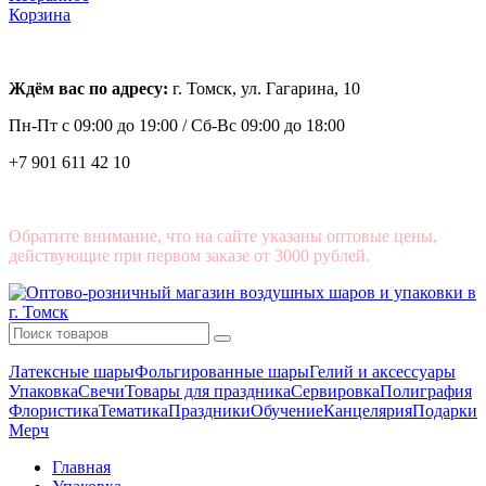
Корзина
Ждём вас по адресу:
г. Томск, ул. Гагарина, 10
Пн-Пт с
09:00 до 19:00 /
Сб-Вс 09:00 до 18:00
+7 901 611 42 10
Обратите внимание, что на сайте указаны оптовые цены,
действующие при первом заказе от 3000 рублей.
Латексные шары
Фольгированные шары
Гелий и аксессуары
Упаковка
Свечи
Товары для праздника
Сервировка
Полиграфия
Флористика
Тематика
Праздники
Обучение
Канцелярия
Подарки
Мерч
Главная