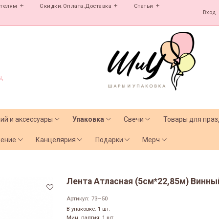
ателям
Скидки.Оплата.Доставка
Статьи
Вход
,
лий и аксессуары
Упаковка
Свечи
Товары для праз
чение
Канцелярия
Подарки
Мерч
Лента Атласная (5см*22,85м) Винны
Артикул:
73—50
В упаковке: 1 шт.
Мин. партия: 1 шт