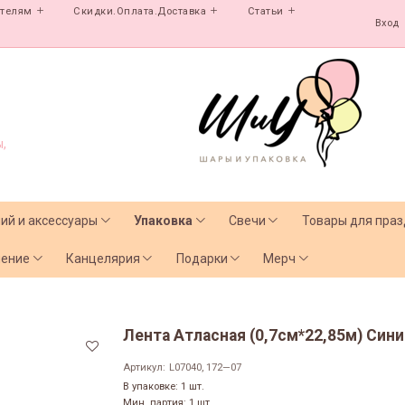
ателям
Скидки.Оплата.Доставка
Статьи
Вход
,
лий и аксессуары
Упаковка
Свечи
Товары для праз
чение
Канцелярия
Подарки
Мерч
Лента Атласная (0,7см*22,85м) Сини
Артикул:
L07040, 172—07
В упаковке: 1 шт.
Мин. партия: 1 шт