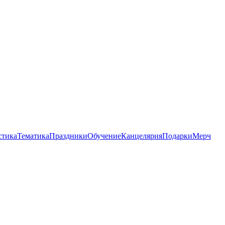
стика
Тематика
Праздники
Обучение
Канцелярия
Подарки
Мерч