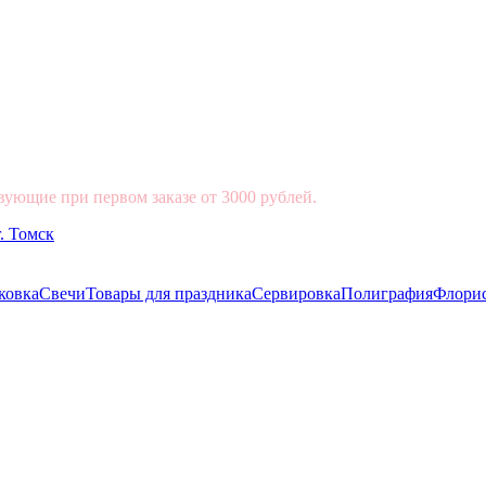
вующие при первом заказе от 3000 рублей.
ковка
Свечи
Товары для праздника
Сервировка
Полиграфия
Флори