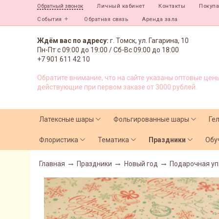
Личный кабинет
Контакты
Покуп
Обратный звонок
События
Обратная связь
Аренда зала
Ждём вас по адресу:
г. Томск, ул. Гагарина, 10
Пн-Пт с
09:00 до 19:00 /
Сб-Вс 09:00 до 18:00
+7 901 611 42 10
Обратите внимание, что на сайте указаны оптовые цены
действующие при первом заказе от 3000 рублей.
Латексные шары
Фольгированные шары
Ге
Флористика
Тематика
Праздники
Обу
Главная
Праздники
Новый год
Подарочная уп