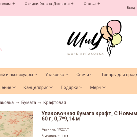
ателям
Скидки.Оплата.Доставка
Статьи
Вход
,
лий и аксессуары
Упаковка
Свечи
Товары для праз
чение
Канцелярия
Подарки
Мерч
аковка
Бумага
Крафтовая
Упаковочная бумага крафт, С Новы
60 г, 0,7*9,14 м
Артикул:
19224/1
В упаковке: 1 шт.