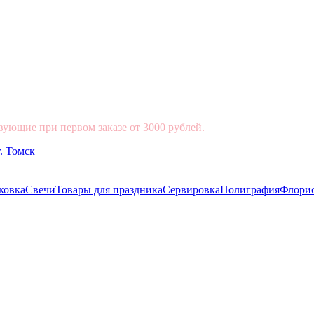
вующие при первом заказе от 3000 рублей.
ковка
Свечи
Товары для праздника
Сервировка
Полиграфия
Флори