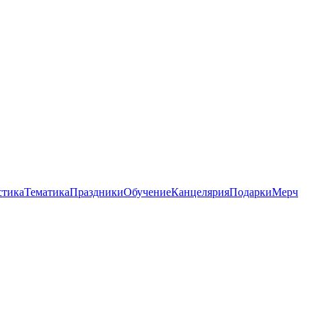
стика
Тематика
Праздники
Обучение
Канцелярия
Подарки
Мерч