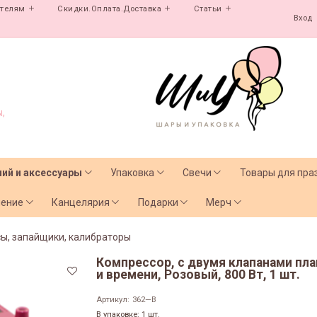
ателям
Скидки.Оплата.Доставка
Статьи
Вход
,
лий и аксессуары
Упаковка
Свечи
Товары для пра
чение
Канцелярия
Подарки
Мерч
сы, запайщики, калибраторы
Компрессор, с двумя клапанами пл
и времени, Розовый, 800 Вт, 1 шт.
Артикул:
362—B
В упаковке: 1 шт.