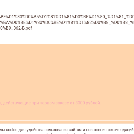
C%D0%BF%D1%80%D0%B5%D1%81%D1%81%D0%BE%D1%80_%D1%81_
0%BA%D0%BE%D1%80%D0%BE%D1%81%D1%82%D0%B8_%D0%B8_%
%B9_362-B.pdf
ы, действующие при первом заказе от 3000 рублей.
ы cookie для удобства пользования сайтом и повышения рекомендаций