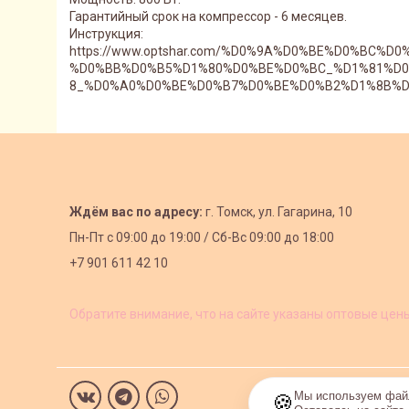
Гарантийный срок на компрессор - 6 месяцев.
Инструкция:
https://www.optshar.com/%D0%9A%D0%BE%D0%B
%D0%BB%D0%B5%D1%80%D0%BE%D0%BC_%D1%81%D
8_%D0%A0%D0%BE%D0%B7%D0%BE%D0%B2%D1%8B%D0
Ждём вас по адресу:
г. Томск, ул. Гагарина, 10
Пн-Пт с
09:00 до 19:00 /
Сб-Вс 09:00 до 18:00
+7 901 611 42 10
Обратите внимание, что на сайте указаны оптовые цен
Мы используем файл
🍪