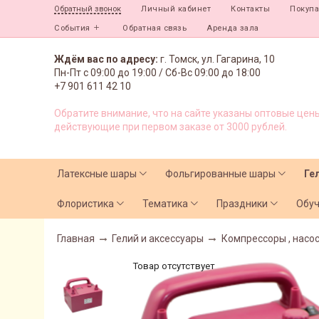
Личный кабинет
Контакты
Покуп
Обратный звонок
События
Обратная связь
Аренда зала
Ждём вас по адресу:
г. Томск, ул. Гагарина, 10
Пн-Пт с
09:00 до 19:00 /
Сб-Вс 09:00 до 18:00
+7 901 611 42 10
Обратите внимание, что на сайте указаны оптовые цены
действующие при первом заказе от 3000 рублей.
Латексные шары
Фольгированные шары
Ге
Флористика
Тематика
Праздники
Обу
Главная
Гелий и аксессуары
Компрессоры , насо
Товар отсутствует