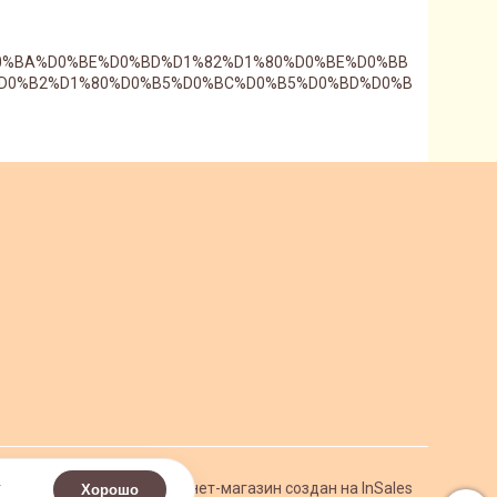
%D0%BA%D0%BE%D0%BD%D1%82%D1%80%D0%BE%D0%BB
D0%B2%D1%80%D0%B5%D0%BC%D0%B5%D0%BD%D0%B
.
Интернет-магазин создан на InSales
Хорошо