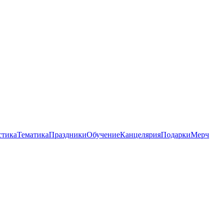
стика
Тематика
Праздники
Обучение
Канцелярия
Подарки
Мерч