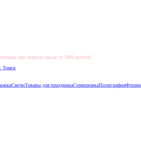
вующие при первом заказе от 3000 рублей.
ковка
Свечи
Товары для праздника
Сервировка
Полиграфия
Флори